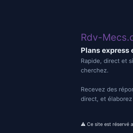
Rdv-Mecs
Rdv-Mecs.
06/05/2025 12:04
Plans express 
pour gar sympa sportif a voi
Rapide, direct et 
feeling
cherchez.
2B
bastia
Recevez des répon
direct, et élabore
voila je recherche une rencontre sympa sen 
le long terme ou juste de passage j aime bien
⚠ Ce site est réservé 
muscler gentil drole tous sa cois voila j esp