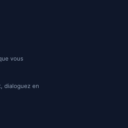
Les annonces
Recherche
Login
Inscription
Envoyer un message
 que vous
32 ans
54 kg
, dialoguez en