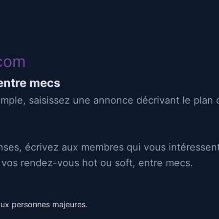
com
Talya2a
entre mecs
r suivant
simple, saisissez une annonce décrivant le plan
Gay
👄
♂
1.65 m
Suceur
Sucé
ses, écrivez aux membres qui vous intéressent
⬇
⬆
Passif
Actif
z vos rendez-vous hot ou soft, entre mecs.
prise de tete pour
 les mec viryl
aux personnes majeures.
ere vous rencontrer