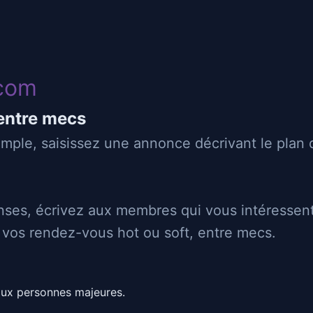
com
Zoreol
entre mecs
 pour bf sympa
simple, saisissez une annonce décrivant le plan
👄
♂
Suceur
Sucé
⬇
⬆
Passif
Actif
ses, écrivez aux membres qui vous intéressent
z vos rendez-vous hot ou soft, entre mecs.
nces, respect et un
aux personnes majeures.