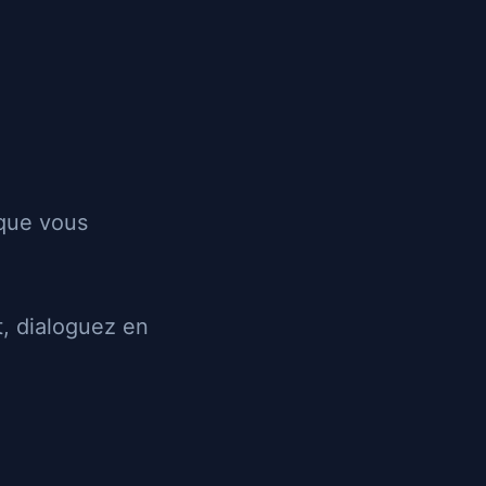
Les annonces
Recherche
Login
Inscription
Envoyer un message
 que vous
, dialoguez en