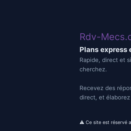
Rdv-Mecs
Rdv-Mecs.
04/12/2024 14:33
Plans express 
rencontre et plus si affinité
Rapide, direct et 
cherchez.
34
castries
Recevez des répon
direct, et élabore
PTI MEC COOL, pour de nouvelles connaissa
minimum de language sont un pret requis
⚠ Ce site est réservé 