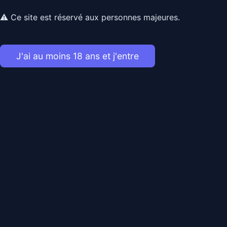
PRATIQUE LOL !! à VOUS DE VOIR ET BIENVENUE !!
HEJA !!
⚠ Ce site est réservé aux personnes majeures.
J'ai au moins 18 ans et j'entre
Birkhans
Envoyer un message