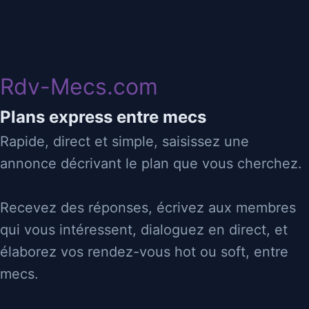
Rdv-Mecs
30/10/2025 13:30
Rdv-Mecs.com
MEC SIMPLE POUR IDEM
Plans express entre mecs
Rapide, direct et simple, saisissez une
74
chamonix
👄
♂
Suceur
Sucé
annonce décrivant le plan que vous cherchez.
⬇
⬆
Passif
Actif
Recevez des réponses, écrivez aux membres
SUIS UN MEC SIMPLE, AVEC LE RESPECT DE L'AUTRE
qui vous intéressent, dialoguez en direct, et
COMME VALEUR, ENTRE AUTRES, SUIS MéTIS
MAIS.....OH SURPRISE !! EUROPEEN!! D'ORIGINES !!
élaborez vos rendez-vous hot ou soft, entre
SUIS ALLEMAND-DANOIS-BRITISH AVEC LA
mecs.
NATIONALITé SUISSE ET HABITE EN FRANCE.....TRèS
OUVERT D'ESPRIT, MOINS DU CUL, QUESTION DE