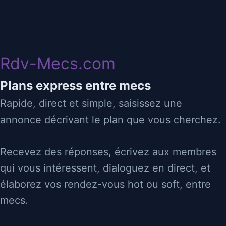
Rdv-Mecs
25/10/2025 21:01
Rdv-Mecs.com
cherche gar mince
Plans express entre mecs
Rapide, direct et simple, saisissez une
56
lorient
👄
♂
Suceur
Sucé
annonce décrivant le plan que vous cherchez.
⬇
⬆
Passif
Actif
Recevez des réponses, écrivez aux membres
très mince peu poilu pour idem pour sorties sex plan
qui vous intéressent, dialoguez en direct, et
sport plage
élaborez vos rendez-vous hot ou soft, entre
mecs.
Reçois
Déplace