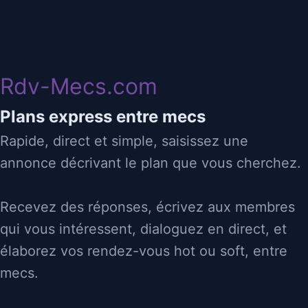
Rdv-Mecs
14/01/2025 21:35
Rdv-Mecs.com
rencontre puis on voit paris/rp
Plans express entre mecs
Rapide, direct et simple, saisissez une
92
nanterre
👄
⬇
Suceur
Passif
annonce décrivant le plan que vous cherchez.
Recevez des réponses, écrivez aux membres
châtain :yeux bleu : j'aime les sortie ciné , les pizzeria ,
qui vous intéressent, dialoguez en direct, et
le ski alpin , le camping , la marche , je pratique la
pétanque en club compétitions , je suis à un club de
élaborez vos rendez-vous hot ou soft, entre
Magie à paris ::
mecs.
. Je suis aide de laboratoire en lycée et collège :