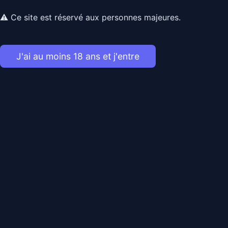
⚠ Ce site est réservé aux personnes majeures.
Déplace
J'ai au moins 18 ans et j'entre
Maaool
Envoyer un message
Gay
22 ans