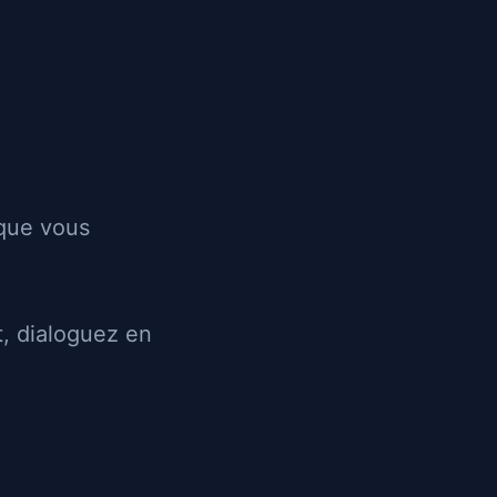
Les annonces
Recherche
Login
Inscription
Envoyer un message
 que vous
28 ans
, dialoguez en