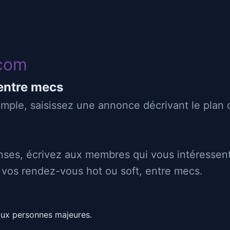
com
Matsou
entre mecs
simple, saisissez une annonce décrivant le plan
Gay
👄
♂
Suceur
Sucé
⬇
⬆
Passif
Actif
ses, écrivez aux membres qui vous intéressent
z vos rendez-vous hot ou soft, entre mecs.
aux personnes majeures.