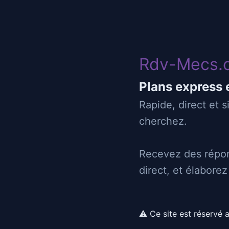
Rdv-Mecs
Rdv-Mecs.
29/06/2025 23:04
Plans express 
fun sur nice ou environ
Rapide, direct et 
cherchez.
06
nice
Recevez des répon
direct, et élabore
juste du fun
⚠ Ce site est réservé 
Reçois
Déplace