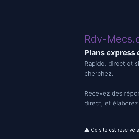
Rdv-Mecs
Rdv-Mecs.
02/01/2025 11:29
Plans express 
rencontre a voir si feeling
Rapide, direct et 
cherchez.
31
ramonville
Recevez des répon
direct, et élabore
Juste un gars... Le reste, c'est au cas par ca
Si tu me kiffes... Envoie un petit message.
⚠ Ce site est réservé 