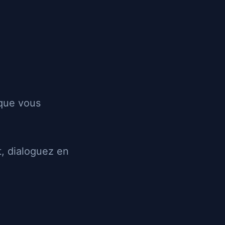
Les annonces
Recherche
Login
Inscription
Envoyer un message
 que vous
24 ans
65 kg
, dialoguez en