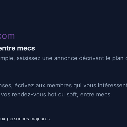
com
Dialsex
entre mecs
simple, saisissez une annonce décrivant le plan
Gay
👄
♂
Suceur
Sucé
⬇
⬆
Passif
Actif
1.82 m
ses, écrivez aux membres qui vous intéressent
z vos rendez-vous hot ou soft, entre mecs.
s.
aux personnes majeures.