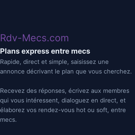
Rdv-Mecs
03/02/2025 11:08
Rdv-Mecs.com
act pour pass soumis
Plans express entre mecs
Rapide, direct et simple, saisissez une
22
yffiniac
♂
⬆
Sucé
Actif
annonce décrivant le plan que vous cherchez.
Recevez des réponses, écrivez aux membres
act pour pass soumis
qui vous intéressent, dialoguez en direct, et
élaborez vos rendez-vous hot ou soft, entre
Déplace
mecs.